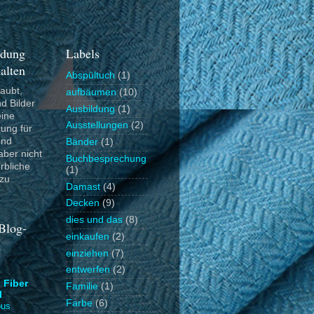
dung
Labels
alten
Abspültuch
(1)
laubt,
aufbäumen
(10)
d Bilder
Ausbildung
(1)
ine
Ausstellungen
(2)
ung für
und
Bänder
(1)
aber nicht
Buchbesprechung
rbliche
(1)
zu
Damast
(4)
Decken
(9)
dies und das
(8)
Blog-
einkaufen
(2)
einziehen
(7)
entwerfen
(2)
 Fiber
Familie
(1)
l
Farbe
(6)
ous