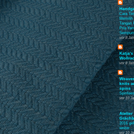
Handg
Cara Ter
Memilih
Tangan 
Pria Ya
Sempur
vor 8 Ja
Katja's
Wollra
vor 8 Ja
Weaver
knits 
spins
Spinfees
vor 10 J
Atelier
Grächb
2016 geh
weiter...
vor 10 J