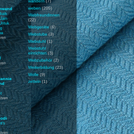
wandern
(7)
weben
(205)
ewand
baik
Webfreundinnen
 Jam
(22)
Untuk
Webgeräte
(6)
ng
na
Webstube
(3)
hren
Webstuhl
(1)
Webstuhl
einrichten
(3)
d
Webzubehör
(2)
hren
Weiterbildung
(23)
Wolle
(9)
annie
zetteln
(1)
and
t
ahren
odi
t's
ahren