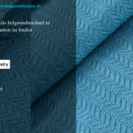
www.helgaswebstube.ch
 als helgaundmichael in
tion zu finden
y
er