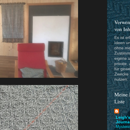
Verwen
von Inh
Es ist er
Ideen un
ohne me
Zustimm
eigene 
private, 
für gewe
Zwecke 
nutzen.
Meine 
Liste
Leigh's
Journa
Mysteri