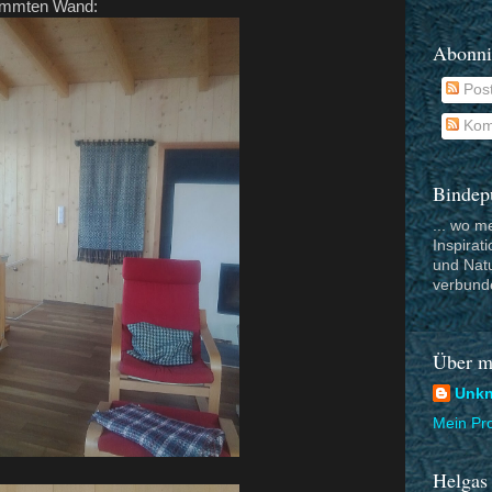
stimmten Wand:
Abonni
Pos
Kom
Bindep
... wo me
Inspirat
und Nat
verbund
Über m
Unk
Mein Pro
Helgas