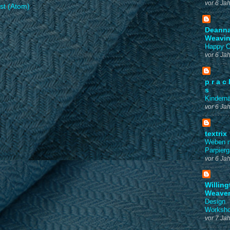
vor 6 Ja
t (Atom)
Deanna
Weavi
Happy C
vor 6 Ja
p r a c 
s
Kindernä
vor 6 Ja
textrix
Weben m
Parpierg
vor 6 Ja
Willing
Weave
Design
Worksh
vor 7 Ja