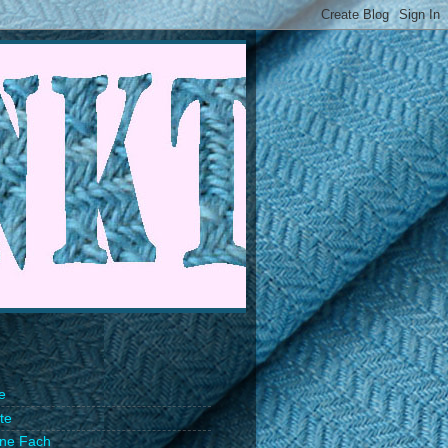
e
te
ene Fach