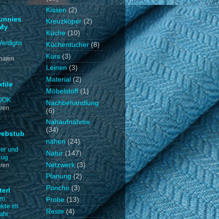
Kissen
(2)
unnies
Kreuzköper
(2)
My
Küche
(10)
erdigris
Küchentücher
(8)
Kurs
(3)
naten
Leinen
(3)
Material
(2)
tile
Möbelstoff
(1)
OOK:
Nachbehandlung
hren
(6)
Nahaufnahme
(34)
webstub
nähen
(24)
ter und
Natur
(147)
zug
Netzwerk
(3)
hren
Planung
(2)
Poncho
(3)
terl
en
Probe
(13)
ekte im
Reste
(4)
ahr