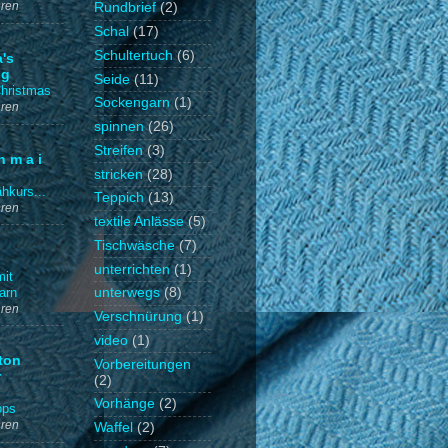
hren
Rundbrief
(2)
Schal
(17)
Schultertuch
(6)
's
ng
Seide
(11)
hristmas
Sockengarn
(1)
hren
spinnen
(26)
Streifen
(3)
h m a i
stricken
(28)
hkurs...
Teppich
(13)
hren
textile Anlässe
(5)
Tischwäsche
(7)
unterrichten
(1)
it
arn
unterwegs
(8)
hren
Verschnürung
(1)
video
(1)
ton
Vorbereitungen
r
(2)
Vorhänge
(2)
ops
hren
Waffel
(2)