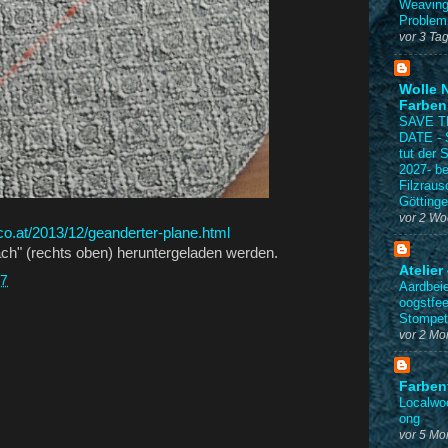
Weavin
Problem
vor 3 Ta
Wolle 
Farben
SAVE T
DATE - 
tut der 
2027- be
Filzraus
Göttinge
vor 2 W
co.at/2013/12/geanderter-plane.html
ach" (rechts oben) heruntergeladen werden.
Atelier
37
Aardbei
oogstfee
Stompet
vor 2 Mo
Farben
Localwo
ong
vor 5 Mo