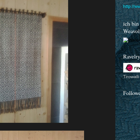
http://
ich bin
Weavolu
Ravelr
Tirowalli
Follow