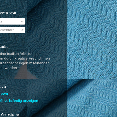
eren von
ts
mentare
unkt
ine textilen Arbeiten, die
ion durch kreative Freundinnen
urbeobachtungen miteinander
en werden...
ich
nown
fil vollständig anzeigen
 Webstube