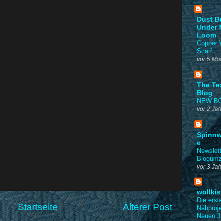
Dust B
Under 
Loom
Copper V
Scarf
vor 5 Mo
The Tex
Blog
NEW B
vor 2 Ja
Spinn
e
Newslet
Blogum
vor 3 Ja
wollkis
Die erst
Startseite
Älterer Post
Nähproj
Neuen J