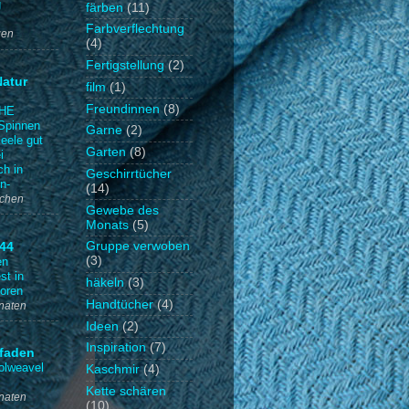
g
färben
(11)
Farbverflechtung
gen
(4)
Fertigstellung
(2)
Natur
film
(1)
Freundinnen
(8)
HE
Spinnen
Garne
(2)
Seele gut
Garten
(8)
i
ch in
Geschirrtücher
n-
(14)
ochen
Gewebe des
Monats
(5)
Gruppe verwoben
 44
(3)
en
st in
häkeln
(3)
oren
Handtücher
(4)
naten
Ideen
(2)
Inspiration
(7)
faden
olweavel
Kaschmir
(4)
Kette schären
naten
(10)